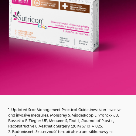
1 Miesiąc terapii
Jedno opakowanie wystarcza na
około 1 miesiąc terapii, w
zależności od wielkości i rodzaju
blizny.
1. Updated Scar Management Practical Guidelines: Non-invasive
and invasive measures, Monstrey S, Middelkoop E, Vranckx JJ,
Bassetto F, Ziegler UE, Meaume S, Téot L, Journal of Plastic,
Reconstructive & Aesthetic Surgery (2014) 67 1017-1025.
2. Badanie.net, Skuteczność terapii plastrami silikonowymi