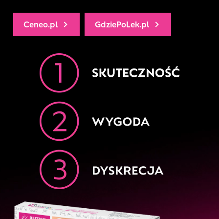
Plastry silikonowe na blizny
Ceneo.pl
GdziePoLek.pl
Sutricon® można nosić przez całą
dobę. Jednak przynajmniej raz na
dobę należy je zdjąć, bliznę umyć
neutralnym mydłem, wysuszyć i
nałożyć ten sam plaster ponownie.
1 plaster = 3-5 dni
Jeden plaster Sutricon® można
nosić do 5 dni, jeśli jest zachowany
w czystości oraz utrzymuje
właściwości adhezyjne.
Uwaga! Plastra nie należy myć
ani zaklejać dodatkowym
opatrunkiem.