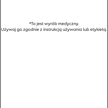
Gdzie kupić
Znajdź nas:
*To jest wyrób medyczny.
Używaj go zgodnie z instrukcją używania lub etykietą.
Copyright © 2026 Verco S.A.
Polityka prywatności
®
®
Sutricon
silikonowe plastry na blizny i Sutricon
kids
silikonowe plastry na blizny
– Producent: M-
Technologies; Podmiot prowadzący reklamę/Dystrybutor:
Verco S.A. Skwer Kard. S. Wyszyńskiego 5 lok. 6U, 01-015
Warszawa.