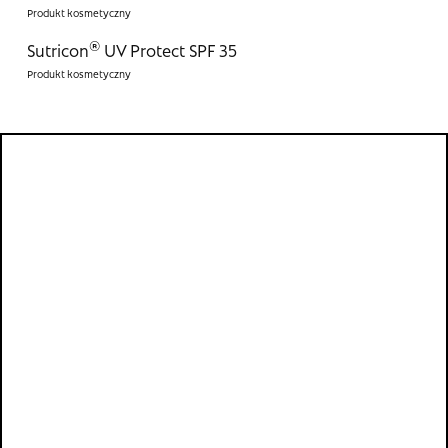
®
Sutricon
UV Protect SPF 35
Strona główna
Wszystko o bliznach
Badania i efekty
Opinie użytkowników
FAQ
Kontakt