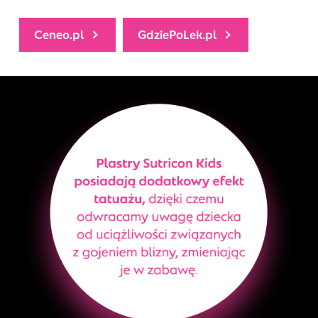
Ceneo.pl
GdziePoLek.pl