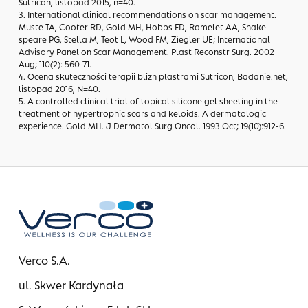
Sutricon, listopad 2015, n=40.
3. International clinical recommendations on scar management.
Muste TA, Cooter RD, Gold MH, Hobbs FD, Ramelet AA, Shake-
speare PG, Stella M, Teot L, Wood FM, Ziegler UE; International
Advisory Panel on Scar Management. Plast Reconstr Surg. 2002
Aug; 110(2): 560-71.
4. Ocena skuteczności terapii blizn plastrami Sutricon, Badanie.net,
listopad 2016, N=40.
5. A controlled clinical trial of topical silicone gel sheeting in the
treatment of hypertrophic scars and keloids. A dermatologic
experience. Gold MH. J Dermatol Surg Oncol. 1993 Oct; 19(10):912-6.
Verco S.A.
ul. Skwer Kardynała