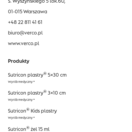
S. Wyszyńskiego 5 lok.6U,
01-015 Warszawa
+48 22 811 41 61
biuro@verco.pl
www.verco.pl
Produkty
®
Sutricon plastry
5×30 cm
®
Sutricon plastry
3×10 cm
®
Sutricon
Kids plastry
®
Sutricon
żel 15 ml