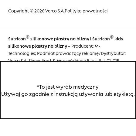
Copyright © 2026 Verco S.A.
Polityka prywatności
®
®
Sutricon
silikonowe plastry na blizny i Sutricon
kids
silikonowe plastry na blizny
– Producent: M-
Technologies; Podmiot prowadzący reklamę/Dystrybutor:
Verco S.A. Skwer Kard. S. Wyszyńskiego 5 lok. 6U, 01-015
Warszawa.
*To jest wyrób medyczny.
Używaj go zgodnie z instrukcją używania lub etykietą.