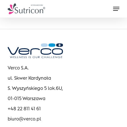
Skip
Menu
to
main
content
Verco S.A.
ul. Skwer Kardynała
S. Wyszyńskiego 5 lok.6U,
01-015 Warszawa
+48 22 811 41 61
biuro@verco.pl