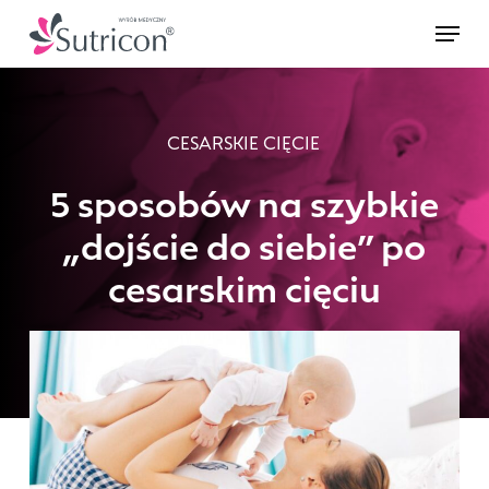
Skip
Menu
to
main
content
CESARSKIE CIĘCIE
5 sposobów na szybkie
„dojście do siebie” po
cesarskim cięciu
3 marca 2021