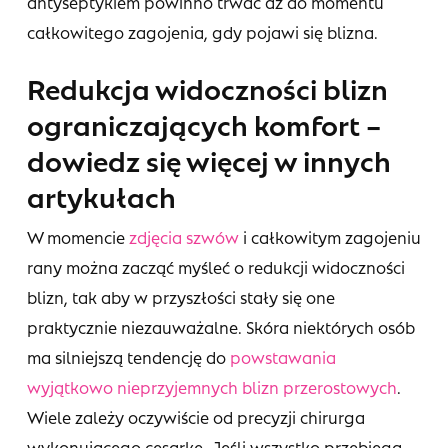
antyseptykiem powinno trwać aż do momentu
całkowitego zagojenia, gdy pojawi się blizna.
Redukcja widoczności blizn
ograniczających komfort –
dowiedz się więcej w innych
artykułach
W momencie
zdjęcia szwów
i całkowitym zagojeniu
rany można zacząć myśleć o redukcji widoczności
blizn, tak aby w przyszłości stały się one
praktycznie niezauważalne. Skóra niektórych osób
ma silniejszą tendencję do
powstawania
wyjątkowo nieprzyjemnych blizn przerostowych
.
Wiele zależy oczywiście od precyzji chirurga
wykonującego cesarkę. Jeśli wszystko przebiega