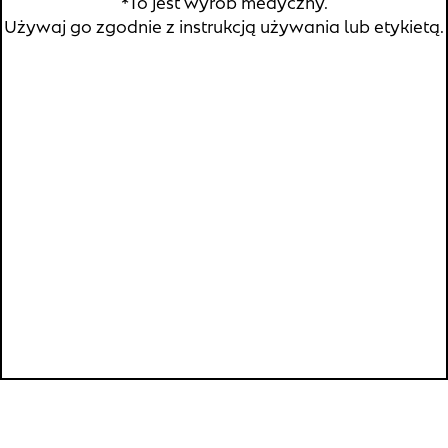
*To jest wyrób medyczny.
Copyright © 2026 Verco S.A.
Polityka prywatności
Używaj go zgodnie z instrukcją używania lub etykietą.
®
®
Sutricon
silikonowe plastry na blizny i Sutricon
kids
silikonowe plastry na blizny
– Producent: M-
Technologies; Podmiot prowadzący reklamę/Dystrybutor:
Verco S.A. Skwer Kard. S. Wyszyńskiego 5 lok. 6U, 01-015
Warszawa.