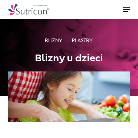
Skip
Menu
to
main
content
BLIZNY
PLASTRY
Blizny u dzieci
3 marca 2021