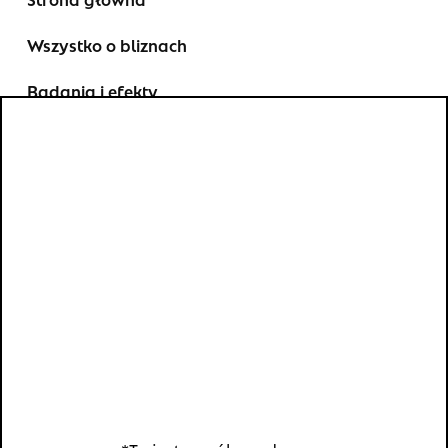
Wszystko o bliznach
Badania i efekty
Opinie użytkowników
FAQ
Kontakt
Gdzie kupić
Znajdź nas: