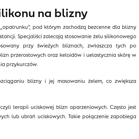
likonu na blizny
olę „opatrunku”, pod którym zachodzą bezcenne dla blizny
stancji. Specjaliści zalecają stosowanie żelu silikonowego
stosowany przy świeżych bliznach, zwłaszcza tych po
izn przerostowych oraz keloidów i uelastycznia skórę w
nia przykurczów.
ciąganiu blizny i jej masowaniu żelem, co zwiększa
czyli terapii uciskowej blizn oparzeniowych. Często jest
ych lub ubrań uciskowych. Takie połączenie zapobiega