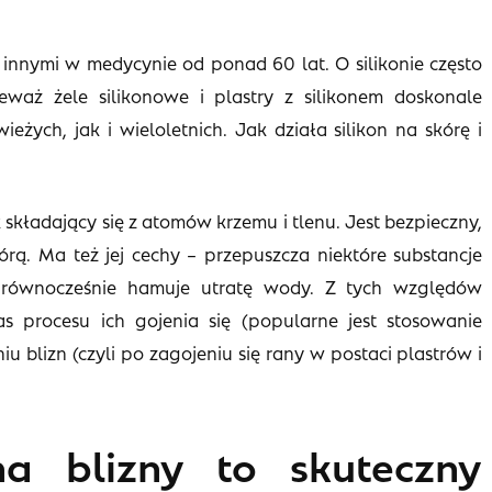
innymi w medycynie od ponad 60 lat. O silikonie często
eważ żele silikonowe i plastry z silikonem doskonale
żych, jak i wieloletnich. Jak działa silikon na skórę i
 składający się z atomów krzemu i tlenu. Jest bezpieczny,
kórą. Ma też jej cechy – przepuszcza niektóre substancje
e równocześnie hamuje utratę wody. Z tych względów
s procesu ich gojenia się (popularne jest stosowanie
u blizn (czyli po zagojeniu się rany w postaci plastrów i
na blizny to skuteczny