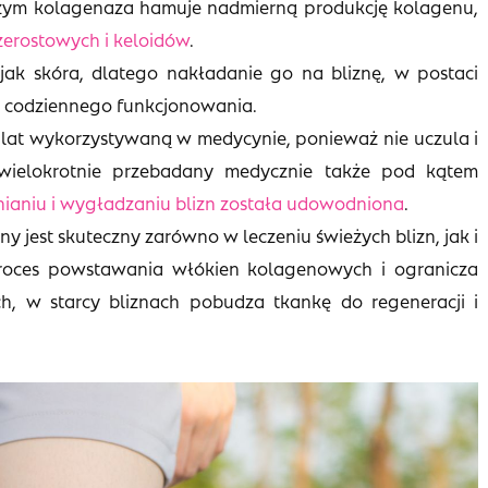
ym kolagenaza hamuje nadmierną produkcję kolagenu,
zerostowych i keloidów
.
k jak skóra, dlatego nakładanie go na bliznę, w postaci
ia codziennego funkcjonowania.
d lat wykorzystywaną w medycynie, ponieważ nie uczula i
 wielokrotnie przebadany medycznie także pod kątem
nianiu i wygładzaniu blizn została udowodniona
.
zny jest skuteczny zarówno w leczeniu świeżych blizn, jak i
proces powstawania włókien kolagenowych i ogranicza
h, w starcy bliznach pobudza tkankę do regeneracji i