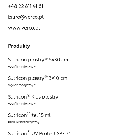
+48 22 811 41 61
biuro@verco.pl
www.verco.pl
Produkty
®
Sutricon plastry
5×30 cm
®
Sutricon plastry
3×10 cm
®
Sutricon
Kids plastry
®
Sutricon
żel 15 ml
®
Sutricon
UV Protect SPF 35