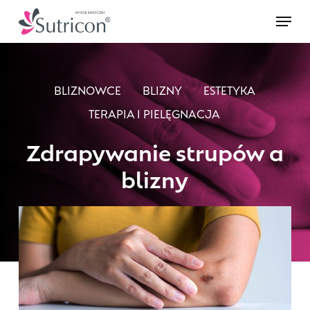
Skip
Menu
to
main
content
BLIZNOWCE
BLIZNY
ESTETYKA
TERAPIA I PIELĘGNACJA
Zdrapywanie strupów a
blizny
3 marca 2021