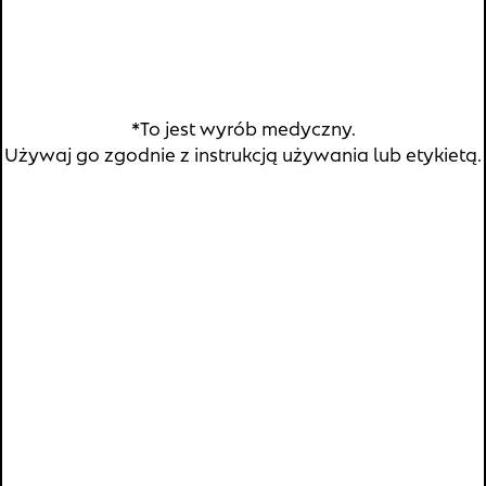
Znajdź nas:
*To jest wyrób medyczny.
Copyright © 2026 Verco S.A.
Polityka prywatności
Używaj go zgodnie z instrukcją używania lub etykietą.
®
®
Sutricon
silikonowe plastry na blizny i Sutricon
kids
silikonowe plastry na blizny
– Producent: M-
Technologies; Podmiot prowadzący reklamę/Dystrybutor:
Verco S.A. Skwer Kard. S. Wyszyńskiego 5 lok. 6U, 01-015
Warszawa.