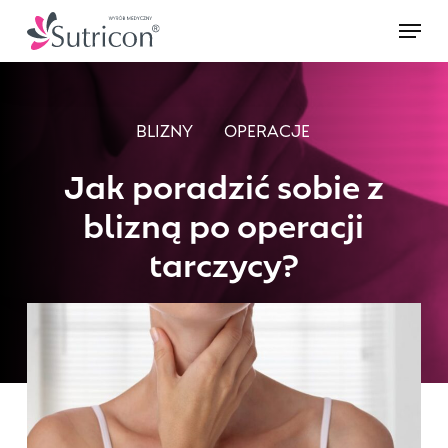
Skip
Menu
to
main
content
BLIZNY
OPERACJE
Jak poradzić sobie z
blizną po operacji
tarczycy?
3 marca 2021