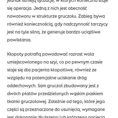
jednak istnieją sytuacje, w których konieczna staje
się operacja. Jedną z nich jest obecność
nowotworu w strukturze gruczołu. Zabieg bywa
również koniecznością, gdy nadczynność tarczycy
jest na tyle silna, że generuje bardzo uciążliwe
powikłania.
Kłopoty potrafią powodować rozrost wola
umiejscowionego na szyi, co po pewnym czasie
staje się dla pacjenta kłopotliwe, również ze
względu na potencjalne uciskanie dróg
oddechowych. Sam gruczoł zbudowany jest z
dwóch płatów przedzielonych wąskim paskiem
tkanki gruczołowej. Zależnie od tego, które jego
części są przeznaczone do usunięcia, wymagane
jest dokonanie dłuższego lub krótszego nacięcia,