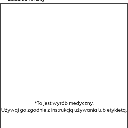
Opinie użytkowników
FAQ
Kontakt
Gdzie kupić
Znajdź nas:
*To jest wyrób medyczny.
Copyright © 2026 Verco S.A.
Polityka prywatności
Używaj go zgodnie z instrukcją używania lub etykietą.